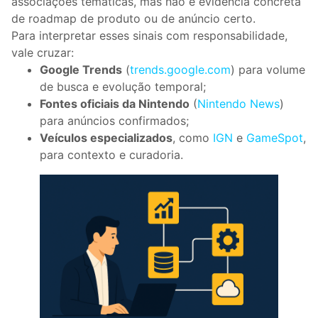
associações temáticas, mas não é evidência concreta
de roadmap de produto ou de anúncio certo.
Para interpretar esses sinais com responsabilidade,
vale cruzar:
Google Trends
(
trends.google.com
) para volume
de busca e evolução temporal;
Fontes oficiais da Nintendo
(
Nintendo News
)
para anúncios confirmados;
Veículos especializados
, como
IGN
e
GameSpot
,
para contexto e curadoria.