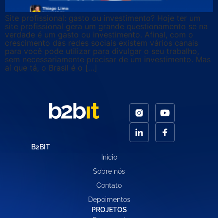
Site profissional: gasto ou investimento? Hoje ter um
site profissional gera um grande questionamento se na
verdade é um gasto ou investimento. Afinal, com o
crescimento das redes sociais existem vários canais
para você pode utilizar para divulgar o seu trabalho,
sem necessariamente precisar de um investimento. Mas
aí que tá, o Brasil é o […]
B2BIT
Início
Sobre nós
Contato
Depoimentos
PROJETOS