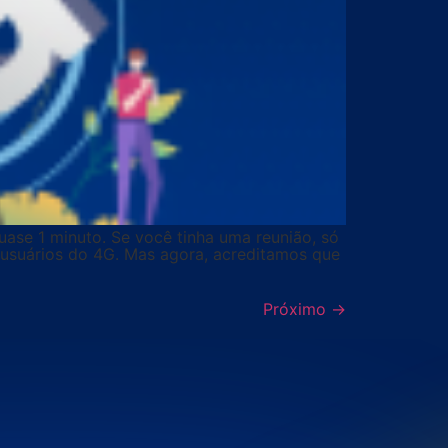
ase 1 minuto. Se você tinha uma reunião, só
 usuários do 4G. Mas agora, acreditamos que
Próximo
→