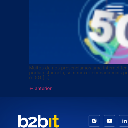
Muitos de nós presenciamos uma internet len
podia estar nela, sem mexer em nada mais po
o 5G […]
←
anterior