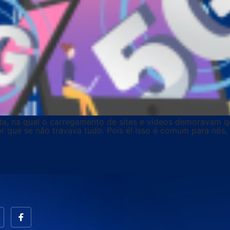
ta, na qual o carregamento de sites e vídeos demoravam qu
r que se não travava tudo. Pois é! Isso é comum para nós,