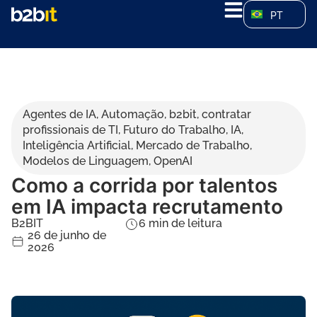
PT
Agentes de IA
,
Automação
,
b2bit
,
contratar
profissionais de TI
,
Futuro do Trabalho
,
IA
,
Inteligência Artificial
,
Mercado de Trabalho
,
Modelos de Linguagem
,
OpenAI
Como a corrida por talentos
em IA impacta recrutamento
B2BIT
6
min de leitura
26 de junho de
2026