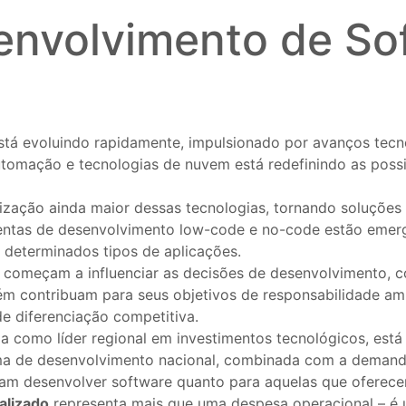
envolvimento de So
tá evoluindo rapidamente, impulsionado por avanços tec
, automação e tecnologias de nuvem está redefinindo as pos
ação ainda maior dessas tecnologias, tornando soluções 
entas de desenvolvimento low-code e no-code estão emerg
 determinados tipos de aplicações.
ém começam a influenciar as decisões de desenvolvimento
m contribuam para seus objetivos de responsabilidade amb
e diferenciação competitiva.
a como líder regional em investimentos tecnológicos, está
ma de desenvolvimento nacional, combinada com a demanda
am desenvolver software quanto para aquelas que oferece
alizado
representa mais que uma despesa operacional – é u