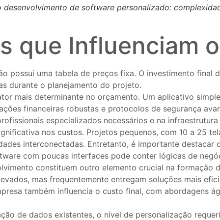
do desenvolvimento de software personalizado: complexid
es que Influenciam 
o possui uma tabela de preços fixa. O investimento fina
s durante o planejamento do projeto.
fator mais determinante no orçamento. Um aplicativo simp
rações financeiras robustas e protocolos de segurança av
fissionais especializados necessários e na infraestrutura 
ignificativa nos custos. Projetos pequenos, com 10 a 25 
dades interconectadas. Entretanto, é importante destacar 
tware com poucas interfaces pode conter lógicas de negóc
olvimento constituem outro elemento crucial na formação d
levados, mas frequentemente entregam soluções mais efici
resa também influencia o custo final, com abordagens áge
ção de dados existentes, o nível de personalização requer