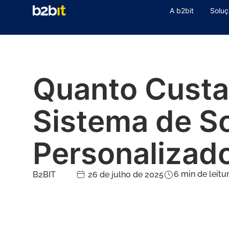
A b2bit
Soluç
Quanto Custa
Sistema de S
Personalizad
6
min de leitu
B2BIT
26 de julho de 2025