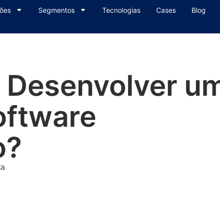
ões
Segmentos
Tecnologias
Cases
Blog
 Desenvolver u
oftware
o?
ra