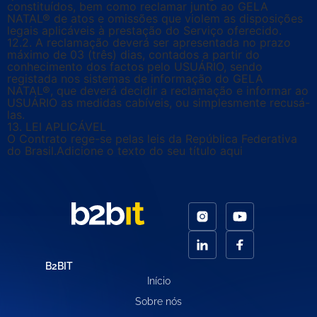
constituídos, bem como reclamar junto ao GELA
NATAL® de atos e omissões que violem as disposições
legais aplicáveis à prestação do Serviço oferecido.
12.2. A reclamação deverá ser apresentada no prazo
máximo de 03 (três) dias, contados a partir do
conhecimento dos factos pelo USUÁRIO, sendo
registada nos sistemas de informação do GELA
NATAL®, que deverá decidir a reclamação e informar ao
USUÁRIO as medidas cabíveis, ou simplesmente recusá-
las.
13. LEI APLICÁVEL
O Contrato rege-se pelas leis da República Federativa
do Brasil.Adicione o texto do seu título aqui
B2BIT
Início
Sobre nós