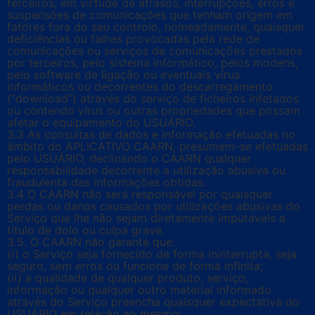
terceiros, em virtude de atrasos, interrupções, erros e
suspensões de comunicações que tenham origem em
fatores fora do seu controlo, nomeadamente, quaisquer
deficiências ou falhas provocadas pela rede de
comunicações ou serviços de comunicações prestados
por terceiros, pelo sistema informático, pelos modens,
pelo software de ligação ou eventuais vírus
informáticos ou decorrentes do descarregamento
(“download”) através do serviço de ficheiros infetados
ou contendo vírus ou outras propriedades que possam
afetar o equipamento do USUÁRIO.
3.3 As consultas de dados e informação efetuadas no
âmbito do APLICATIVO CAARN, presumem-se efetuadas
pelo USUÁRIO, declinando o CAARN qualquer
responsabilidade decorrente a utilização abusiva ou
fraudulenta das informações obtidas.
3.4 O CAARN não será responsável por quaisquer
perdas ou danos causados por utilizações abusivas do
Serviço que lhe não sejam diretamente imputáveis a
título de dolo ou culpa grave.
3.5. O CAARN não garante que:
(i) o Serviço seja fornecido de forma ininterrupta, seja
seguro, sem erros ou funcione de forma infinita;
(ii) a qualidade de qualquer produto, serviço,
informação ou qualquer outro material informado
através do Serviço preencha quaisquer expectativa do
USUÁRIO em relação ao mesmo;