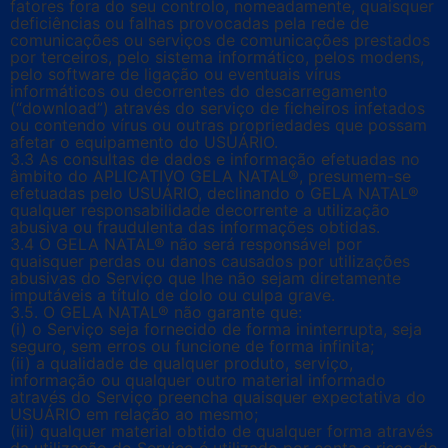
fatores fora do seu controlo, nomeadamente, quaisquer
deficiências ou falhas provocadas pela rede de
comunicações ou serviços de comunicações prestados
por terceiros, pelo sistema informático, pelos modens,
pelo software de ligação ou eventuais vírus
informáticos ou decorrentes do descarregamento
(“download”) através do serviço de ficheiros infetados
ou contendo vírus ou outras propriedades que possam
afetar o equipamento do USUÁRIO.
3.3 As consultas de dados e informação efetuadas no
âmbito do APLICATIVO GELA NATAL®, presumem-se
efetuadas pelo USUÁRIO, declinando o GELA NATAL®
qualquer responsabilidade decorrente a utilização
abusiva ou fraudulenta das informações obtidas.
3.4 O GELA NATAL® não será responsável por
quaisquer perdas ou danos causados por utilizações
abusivas do Serviço que lhe não sejam diretamente
imputáveis a título de dolo ou culpa grave.
3.5. O GELA NATAL® não garante que:
(i) o Serviço seja fornecido de forma ininterrupta, seja
seguro, sem erros ou funcione de forma infinita;
(ii) a qualidade de qualquer produto, serviço,
informação ou qualquer outro material informado
através do Serviço preencha quaisquer expectativa do
USUÁRIO em relação ao mesmo;
(iii) qualquer material obtido de qualquer forma através