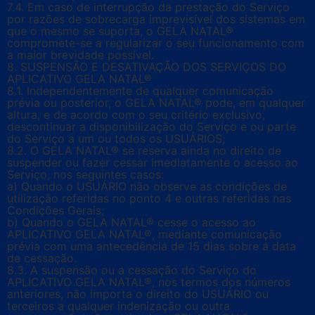
7.4. Em caso de interrupção da prestação do Serviço
por razões de sobrecarga imprevisível dos sistemas em
que o mesmo se suporta, o GELA NATAL®
compromete-se a regularizar o seu funcionamento com
a maior brevidade possível.
8. SUSPENSÃO E DESATIVAÇÃO DOS SERVIÇOS DO
APLICATIVO GELA NATAL®
8.1. Independentemente de qualquer comunicação
prévia ou posterior, o GELA NATAL® pode, em qualquer
altura, e de acordo com o seu critério exclusivo,
descontinuar a disponibilização do Serviço e ou parte
do Serviço a um ou todos os USUÁRIOS;
8.2. O GELA NATAL® se reserva ainda no direito de
suspender ou fazer cessar imediatamente o acesso ao
Serviço, nos seguintes casos:
a) Quando o USUÁRIO não observe as condições de
utilização referidas no ponto 4 e outras referidas nas
Condições Gerais;
b) Quando o GELA NATAL® cesse o acesso ao
APLICATIVO GELA NATAL®, mediante comunicação
prévia com uma antecedência de 15 dias sobre a data
de cessação.
8.3. A suspensão ou a cessação do Serviço do
APLICATIVO GELA NATAL®, nos termos dos números
anteriores, não importa o direito do USUÁRIO ou
terceiros a qualquer indenização ou outra