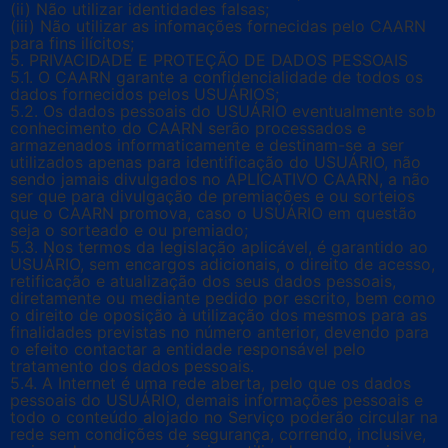
(ii) Não utilizar identidades falsas;
(iii) Não utilizar as infomações fornecidas pelo CAARN
para fins ilícitos;
5. PRIVACIDADE E PROTEÇÃO DE DADOS PESSOAIS
5.1. O CAARN garante a confidencialidade de todos os
dados fornecidos pelos USUÁRIOS;
5.2. Os dados pessoais do USUÁRIO eventualmente sob
conhecimento do CAARN serão processados e
armazenados informaticamente e destinam-se a ser
utilizados apenas para identificação do USUÁRIO, não
sendo jamais divulgados no APLICATIVO CAARN, a não
ser que para divulgação de premiações e ou sorteios
que o CAARN promova, caso o USUÁRIO em questão
seja o sorteado e ou premiado;
5.3. Nos termos da legislação aplicável, é garantido ao
USUÁRIO, sem encargos adicionais, o direito de acesso,
retificação e atualização dos seus dados pessoais,
diretamente ou mediante pedido por escrito, bem como
o direito de oposição à utilização dos mesmos para as
finalidades previstas no número anterior, devendo para
o efeito contactar a entidade responsável pelo
tratamento dos dados pessoais.
5.4. A Internet é uma rede aberta, pelo que os dados
pessoais do USUÁRIO, demais informações pessoais e
todo o conteúdo alojado no Serviço poderão circular na
rede sem condições de segurança, correndo, inclusive,