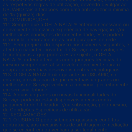
as respetivas regras de utilização, devendo divulgar ao
USUÁRIO tais alterações com uma antecedência mínima
de 15 (quinze) dias.
11. COMUNICAÇÕES
11.1. Sempre que o GELA NATAL® entenda necessário ou
conveniente otimizar a experiência de navegação e/ou
melhorar as condições de conectividade, este poderá
reformular remotamente as configurações de rede.
11.2. Sem prejuízo do disposto nos números seguintes, e
atento o carácter inovador do Serviço e as evoluções
tecnológicas a que poderá estar sujeito, o GELA
NATAL® poderá alterar as configurações técnicas do
mesmo sempre que tal se revele conveniente para o
adaptar a eventuais desenvolvimentos tecnológicos.
11.3. O GELA NATAL® não garante ao USUÁRIO, no
entanto, a realização de que eventuais upgrades ou
melhorias no Serviço venham a funcionar perfeitamente
em seu smartphone.
11.4. Alguns upgrades ou novas funcionalidades do
Serviço poderão estar disponíveis apenas contra
pagamento do Utilizador e/ou subscrição, pelo mesmo,
de Condições Específicas de utilização.
12. RECLAMAÇÕES
12.1. O USUÁRIO pode submeter quaisquer conflitos
contratuais, aos mecanismos de arbitragem e mediação
que se encontrem ou venham a ser legalmente