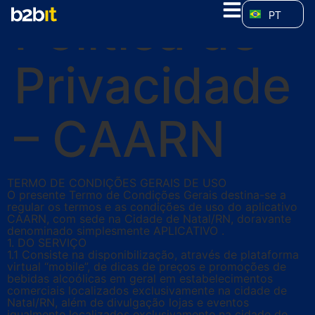
Politica de
PT
Privacidade
– CAARN
TERMO DE CONDIÇÕES GERAIS DE USO
O presente Termo de Condições Gerais destina-se a
regular os termos e as condições de uso do aplicativo
CAARN, com sede na Cidade de Natal/RN, doravante
denominado simplesmente APLICATIVO .
1. DO SERVIÇO
1.1 Consiste na disponibilização, através de plataforma
virtual “mobile”, de dicas de preços e promoções de
bebidas alcoólicas em geral em estabelecimentos
comerciais localizados exclusivamente na cidade de
Natal/RN, além de divulgação lojas e eventos
igualmente localizados exclusivamente na cidade de