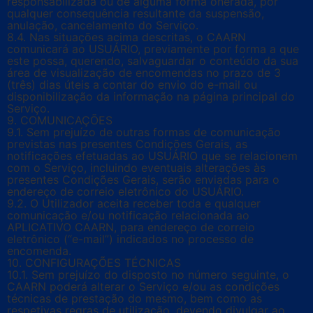
responsabilizada ou de alguma forma onerada, por
qualquer consequência resultante da suspensão,
anulação, cancelamento do Serviço.
8.4. Nas situações acima descritas, o CAARN
comunicará ao USUÁRIO, previamente por forma a que
este possa, querendo, salvaguardar o conteúdo da sua
área de visualização de encomendas no prazo de 3
(três) dias úteis a contar do envio do e-mail ou
disponibilização da informação na página principal do
Serviço.
9. COMUNICAÇÕES
9.1. Sem prejuízo de outras formas de comunicação
previstas nas presentes Condições Gerais, as
notificações efetuadas ao USUÁRIO que se relacionem
com o Serviço, incluindo eventuais alterações às
presentes Condições Gerais, serão enviadas para o
endereço de correio eletrônico do USUÁRIO.
9.2. O Utilizador aceita receber toda e qualquer
comunicação e/ou notificação relacionada ao
APLICATIVO CAARN, para endereço de correio
eletrônico (“e-mail”) indicados no processo de
encomenda.
10. CONFIGURAÇÕES TÉCNICAS
10.1. Sem prejuízo do disposto no número seguinte, o
CAARN poderá alterar o Serviço e/ou as condições
técnicas de prestação do mesmo, bem como as
respetivas regras de utilização, devendo divulgar ao