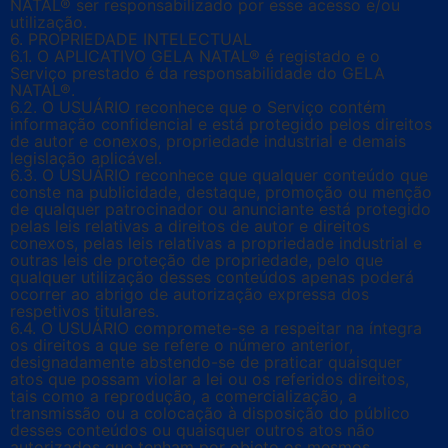
NATAL® ser responsabilizado por esse acesso e/ou
utilização.
6. PROPRIEDADE INTELECTUAL
6.1. O APLICATIVO GELA NATAL® é registado e o
Serviço prestado é da responsabilidade do GELA
NATAL®.
6.2. O USUÁRIO reconhece que o Serviço contém
informação confidencial e está protegido pelos direitos
de autor e conexos, propriedade industrial e demais
legislação aplicável.
6.3. O USUÁRIO reconhece que qualquer conteúdo que
conste na publicidade, destaque, promoção ou menção
de qualquer patrocinador ou anunciante está protegido
pelas leis relativas a direitos de autor e direitos
conexos, pelas leis relativas a propriedade industrial e
outras leis de proteção de propriedade, pelo que
qualquer utilização desses conteúdos apenas poderá
ocorrer ao abrigo de autorização expressa dos
respetivos titulares.
6.4. O USUÁRIO compromete-se a respeitar na íntegra
os direitos a que se refere o número anterior,
designadamente abstendo-se de praticar quaisquer
atos que possam violar a lei ou os referidos direitos,
tais como a reprodução, a comercialização, a
transmissão ou a colocação à disposição do público
desses conteúdos ou quaisquer outros atos não
autorizados que tenham por objeto os mesmos