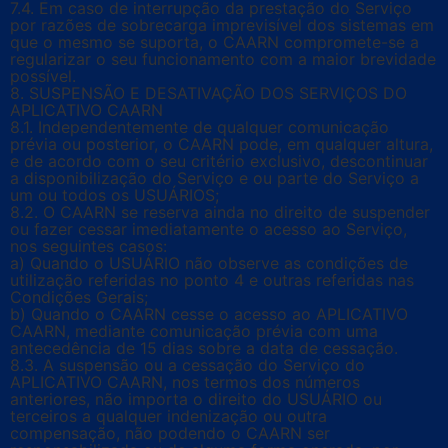
7.4. Em caso de interrupção da prestação do Serviço
por razões de sobrecarga imprevisível dos sistemas em
que o mesmo se suporta, o CAARN compromete-se a
regularizar o seu funcionamento com a maior brevidade
possível.
8. SUSPENSÃO E DESATIVAÇÃO DOS SERVIÇOS DO
APLICATIVO CAARN
8.1. Independentemente de qualquer comunicação
prévia ou posterior, o CAARN pode, em qualquer altura,
e de acordo com o seu critério exclusivo, descontinuar
a disponibilização do Serviço e ou parte do Serviço a
um ou todos os USUÁRIOS;
8.2. O CAARN se reserva ainda no direito de suspender
ou fazer cessar imediatamente o acesso ao Serviço,
nos seguintes casos:
a) Quando o USUÁRIO não observe as condições de
utilização referidas no ponto 4 e outras referidas nas
Condições Gerais;
b) Quando o CAARN cesse o acesso ao APLICATIVO
CAARN, mediante comunicação prévia com uma
antecedência de 15 dias sobre a data de cessação.
8.3. A suspensão ou a cessação do Serviço do
APLICATIVO CAARN, nos termos dos números
anteriores, não importa o direito do USUÁRIO ou
terceiros a qualquer indenização ou outra
compensação, não podendo o CAARN ser