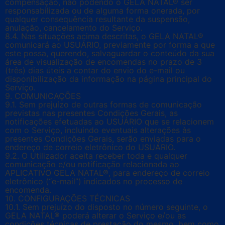
compensação, não podendo o GELA NATAL® ser
responsabilizada ou de alguma forma onerada, por
qualquer consequência resultante da suspensão,
anulação, cancelamento do Serviço.
8.4. Nas situações acima descritas, o GELA NATAL®
comunicará ao USUÁRIO, previamente por forma a que
este possa, querendo, salvaguardar o conteúdo da sua
área de visualização de encomendas no prazo de 3
(três) dias úteis a contar do envio do e-mail ou
disponibilização da informação na página principal do
Serviço.
9. COMUNICAÇÕES
9.1. Sem prejuízo de outras formas de comunicação
previstas nas presentes Condições Gerais, as
notificações efetuadas ao USUÁRIO que se relacionem
com o Serviço, incluindo eventuais alterações às
presentes Condições Gerais, serão enviadas para o
endereço de correio eletrônico do USUÁRIO.
9.2. O Utilizador aceita receber toda e qualquer
comunicação e/ou notificação relacionada ao
APLICATIVO GELA NATAL®, para endereço de correio
eletrônico (“e-mail”) indicados no processo de
encomenda.
10. CONFIGURAÇÕES TÉCNICAS
10.1. Sem prejuízo do disposto no número seguinte, o
GELA NATAL® poderá alterar o Serviço e/ou as
condições técnicas de prestação do mesmo, bem como