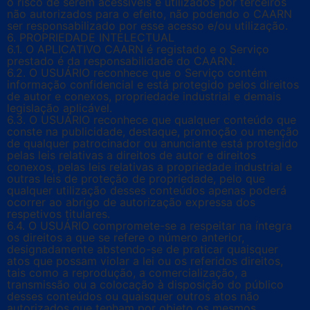
o risco de serem acessíveis e utilizados por terceiros
não autorizados para o efeito, não podendo o CAARN
ser responsabilizado por esse acesso e/ou utilização.
6. PROPRIEDADE INTELECTUAL
6.1. O APLICATIVO CAARN é registado e o Serviço
prestado é da responsabilidade do CAARN.
6.2. O USUÁRIO reconhece que o Serviço contém
informação confidencial e está protegido pelos direitos
de autor e conexos, propriedade industrial e demais
legislação aplicável.
6.3. O USUÁRIO reconhece que qualquer conteúdo que
conste na publicidade, destaque, promoção ou menção
de qualquer patrocinador ou anunciante está protegido
pelas leis relativas a direitos de autor e direitos
conexos, pelas leis relativas a propriedade industrial e
outras leis de proteção de propriedade, pelo que
qualquer utilização desses conteúdos apenas poderá
ocorrer ao abrigo de autorização expressa dos
respetivos titulares.
6.4. O USUÁRIO compromete-se a respeitar na íntegra
os direitos a que se refere o número anterior,
designadamente abstendo-se de praticar quaisquer
atos que possam violar a lei ou os referidos direitos,
tais como a reprodução, a comercialização, a
transmissão ou a colocação à disposição do público
desses conteúdos ou quaisquer outros atos não
autorizados que tenham por objeto os mesmos