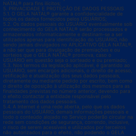
NATAL® para fins ilícitos;
5. PRIVACIDADE E PROTEÇÃO DE DADOS PESSOAIS
5.1. O GELA NATAL® garante a confidencialidade de
todos os dados fornecidos pelos USUÁRIOS;
5.2. Os dados pessoais do USUÁRIO eventualmente sob
conhecimento do GELA NATAL® serão processados e
armazenados informaticamente e destinam-se a ser
utilizados apenas para identificação do USUÁRIO, não
sendo jamais divulgados no APLICATIVO GELA NATAL®,
a não ser que para divulgação de premiações e ou
sorteios que o GELA NATAL® promova, caso o
USUÁRIO em questão seja o sorteado e ou premiado;
5.3. Nos termos da legislação aplicável, é garantido ao
USUÁRIO, sem encargos adicionais, o direito de acesso,
retificação e atualização dos seus dados pessoais,
diretamente ou mediante pedido por escrito, bem como
o direito de oposição à utilização dos mesmos para as
finalidades previstas no número anterior, devendo para
o efeito contactar a entidade responsável pelo
tratamento dos dados pessoais.
5.4. A Internet é uma rede aberta, pelo que os dados
pessoais do USUÁRIO, demais informações pessoais e
todo o conteúdo alojado no Serviço poderão circular na
rede sem condições de segurança, correndo, inclusive,
o risco de serem acessíveis e utilizados por terceiros
não autorizados para o efeito, não podendo o GELA