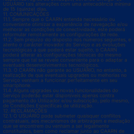
USUÁRIO tais alterações com uma antecedência mínima
de 15 (quinze) dias.
11. COMUNICAÇÕES
11.1. Sempre que o CAARN entenda necessário ou
conveniente otimizar a experiência de navegação e/ou
melhorar as condições de conectividade, este poderá
reformular remotamente as configurações de rede.
11.2. Sem prejuízo do disposto nos números seguintes, e
atento o carácter inovador do Serviço e as evoluções
tecnológicas a que poderá estar sujeito, o CAARN
poderá alterar as configurações técnicas do mesmo
sempre que tal se revele conveniente para o adaptar a
eventuais desenvolvimentos tecnológicos.
11.3. O CAARN não garante ao USUÁRIO, no entanto, a
realização de que eventuais upgrades ou melhorias no
Serviço venham a funcionar perfeitamente em seu
smartphone.
11.4. Alguns upgrades ou novas funcionalidades do
Serviço poderão estar disponíveis apenas contra
pagamento do Utilizador e/ou subscrição, pelo mesmo,
de Condições Específicas de utilização.
12. RECLAMAÇÕES
12.1. O USUÁRIO pode submeter quaisquer conflitos
contratuais, aos mecanismos de arbitragem e mediação
que se encontrem ou venham a ser legalmente
constituídos, bem como reclamar junto ao CAARN de