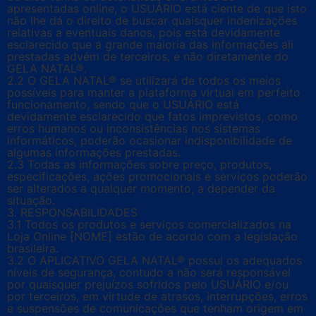
apresentadas online, o USUÁRIO está ciente de que isto
não lhe dá o direito de buscar quaisquer indenizações
relativas a eventuais danos, pois está devidamente
esclarecido que a grande maioria das informações ali
prestadas advém de terceiros, e não diretamente do
GELA NATAL®.
2.2 O GELA NATAL® se utilizará de todos os meios
possíveis para manter a plataforma virtual em perfeito
funcionamento, sendo que o USUÁRIO está
devidamente esclarecido que fatos imprevistos, como
erros humanos ou inconsistências nos sistemas
informáticos, poderão ocasionar indisponibilidade de
algumas informações prestadas.
2.3 Todas as informações sobre preço, produtos,
especificações, ações promocionais e serviços poderão
ser alterados a qualquer momento, a depender da
situação.
3. RESPONSABILIDADES
3.1 Todos os produtos e serviços comercializados na
Loja Online [NOME] estão de acordo com a legislação
brasileira.
3.2 O APLICATIVO GELA NATAL® possui os adequados
níveis de segurança, contudo a não será responsável
por quaisquer prejuízos sofridos pelo USUÁRIO e/ou
por terceiros, em virtude de atrasos, interrupções, erros
e suspensões de comunicações que tenham origem em