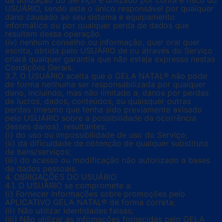
da utilização do Serviço é utilizado por conta e risco do
USUÁRIO, sendo este o único responsável por qualquer
dano causado ao seu sistema e equipamento
informático ou por qualquer perda de dados que
resultem dessa operação.
(iv) nenhum conselho ou informação, quer oral quer
escrita, obtida pelo USUÁRIO de ou através do Serviço
criará qualquer garantia que não esteja expressa nestas
Condições Gerais.
3.7. O USUÁRIO aceita que o GELA NATAL® não pode
de forma nenhuma ser responsabilizada por qualquer
dano, incluindo, mas não limitado a, danos por perdas
de lucros, dados, conteúdos, ou quaisquer outras
perdas (mesmo que tenha sido previamente avisado
pelo USUÁRIO sobre a possibilidade da ocorrência
desses danos), resultantes:
(i) do uso ou impossibilidade de uso do Serviço;
(ii) da dificuldade de obtenção de qualquer substituto
de bens/serviços;
(iii) do acesso ou modificação não autorizado a bases
de dados pessoais.
4. OBRIGAÇÕES DO USUÁRIO
4.1. O USUÁRIO se compromete a:
(i) Fornecer informações sobre promoções pelo
APLICATIVO GELA NATAL® de forma correta;
(ii) Não utilizar identidades falsas;
(iii) Não utilizar as infomações fornecidas pelo GELA