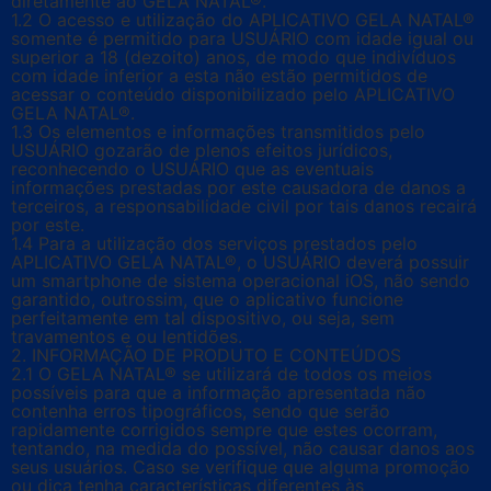
diretamente ao GELA NATAL®.
1.2 O acesso e utilização do APLICATIVO GELA NATAL®
somente é permitido para USUÁRIO com idade igual ou
superior a 18 (dezoito) anos, de modo que indivíduos
com idade inferior a esta não estão permitidos de
acessar o conteúdo disponibilizado pelo APLICATIVO
GELA NATAL®.
1.3 Os elementos e informações transmitidos pelo
USUÁRIO gozarão de plenos efeitos jurídicos,
reconhecendo o USUÁRIO que as eventuais
informações prestadas por este causadora de danos a
terceiros, a responsabilidade civil por tais danos recairá
por este.
1.4 Para a utilização dos serviços prestados pelo
APLICATIVO GELA NATAL®, o USUÁRIO deverá possuir
um smartphone de sistema operacional iOS, não sendo
garantido, outrossim, que o aplicativo funcione
perfeitamente em tal dispositivo, ou seja, sem
travamentos e ou lentidões.
2. INFORMAÇÃO DE PRODUTO E CONTEÚDOS
2.1 O GELA NATAL® se utilizará de todos os meios
possíveis para que a informação apresentada não
contenha erros tipográficos, sendo que serão
rapidamente corrigidos sempre que estes ocorram,
tentando, na medida do possível, não causar danos aos
seus usuários. Caso se verifique que alguma promoção
ou dica tenha características diferentes às