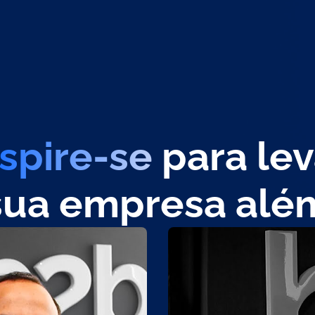
nspire-se
para lev
sua empresa alé