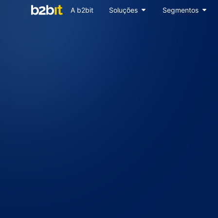
A b2bit
Soluções
Segmentos