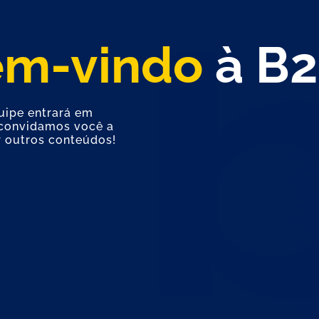
em-vindo
à B2
uipe entrará em
 convidamos você a
r outros conteúdos!