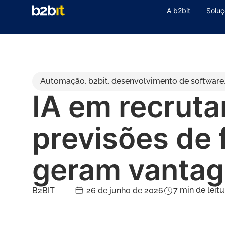
A b2bit
Soluç
Automação
,
b2bit
,
desenvolvimento de software
IA em recrut
previsões de 
geram vanta
7
min de leitu
B2BIT
26 de junho de 2026