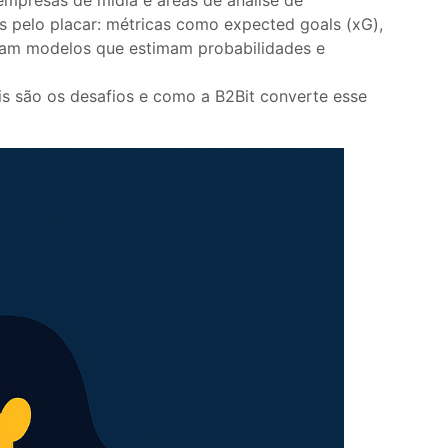
s pelo placar: métricas como expected goals (xG),
ntam modelos que estimam probabilidades e
ais são os desafios e como a B2Bit converte esse