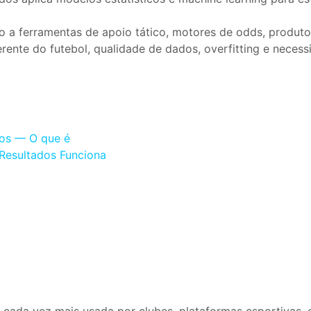
o a ferramentas de apoio tático, motores de odds, produt
erente do futebol, qualidade de dados, overfitting e necess
ados — O que é
e Resultados Funciona
s é cada vez mais usada por clubes, plataformas esportivas,