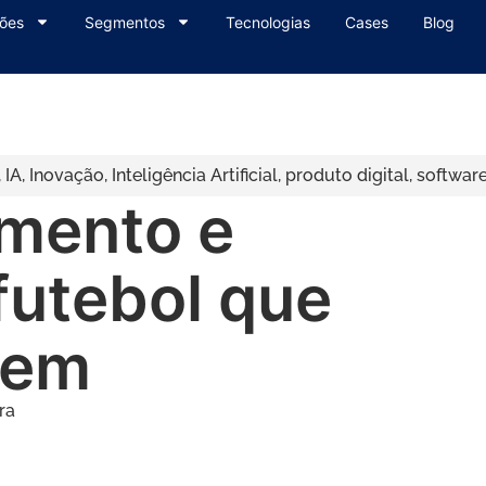
ões
Segmentos
Tecnologias
Cases
Blog
,
IA
,
Inovação
,
Inteligência Artificial
,
produto digital
,
softwar
amento e
futebol que
gem
ra