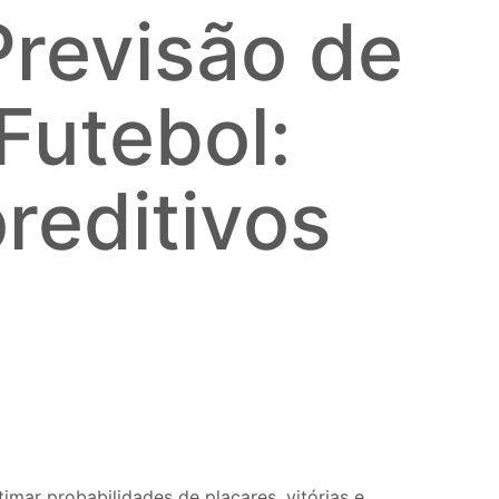
 Previsão de
Futebol:
reditivos
timar probabilidades de placares, vitórias e