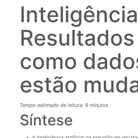
Inteligência
Resultados
como dados
estão muda
Tempo estimado de leitura: 9 minutos
Síntese
A inteligência artificial na previsão de resul