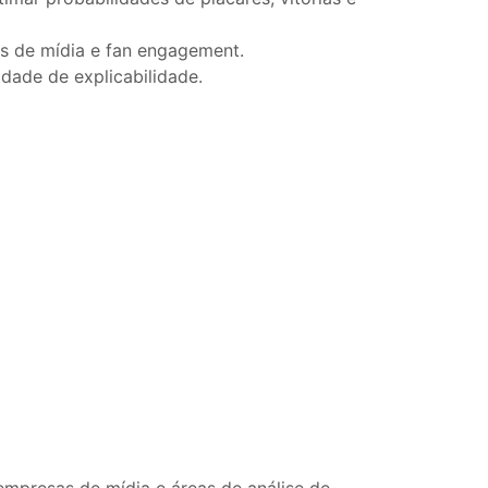
os de mídia e fan engagement.
idade de explicabilidade.
 empresas de mídia e áreas de análise de