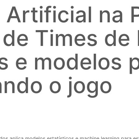
 Artificial na
 de Times de 
 e modelos p
ndo o jogo
tados aplica modelos estatísticos e machine learning para es