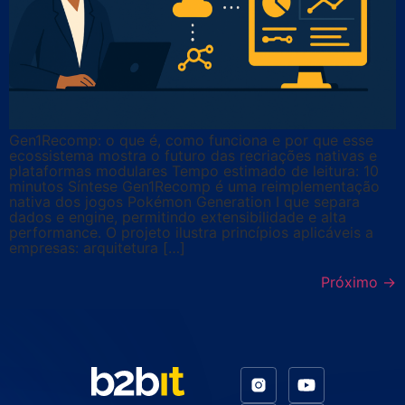
Gen1Recomp: o que é, como funciona e por que esse
ecossistema mostra o futuro das recriações nativas e
plataformas modulares Tempo estimado de leitura: 10
minutos Síntese Gen1Recomp é uma reimplementação
nativa dos jogos Pokémon Generation I que separa
dados e engine, permitindo extensibilidade e alta
performance. O projeto ilustra princípios aplicáveis a
empresas: arquitetura […]
Próximo
→