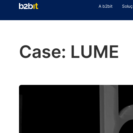
A b2bit
Soluç
Case: LUME