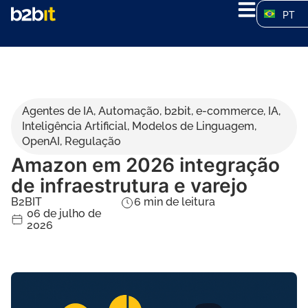
PT
Agentes de IA
,
Automação
,
b2bit
,
e-commerce
,
IA
,
Inteligência Artificial
,
Modelos de Linguagem
,
OpenAI
,
Regulação
Amazon em 2026 integração
de infraestrutura e varejo
B2BIT
6
min de leitura
06 de julho de
2026