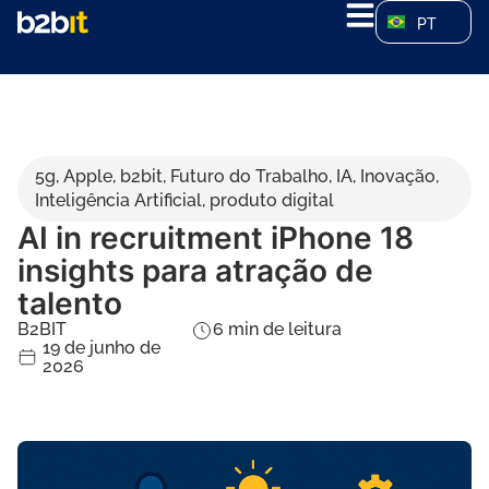
PT
5g
,
Apple
,
b2bit
,
Futuro do Trabalho
,
IA
,
Inovação
,
Inteligência Artificial
,
produto digital
AI in recruitment iPhone 18
insights para atração de
talento
B2BIT
6
min de leitura
19 de junho de
2026