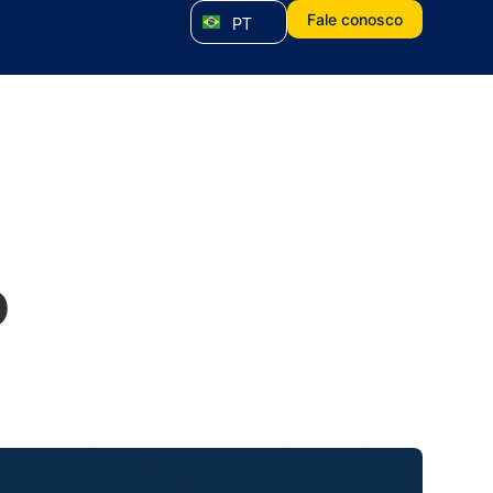
Fale conosco
PT
o