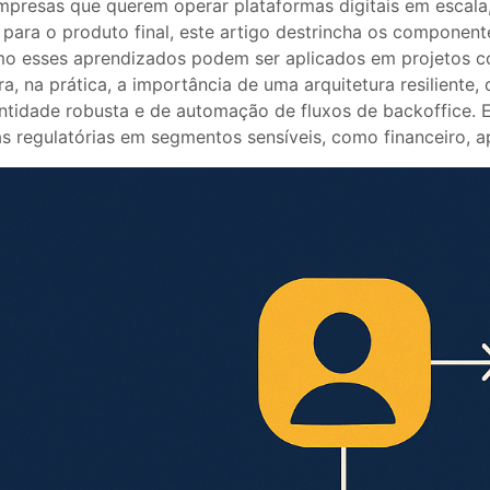
mpresas que querem operar plataformas digitais em escala
ara o produto final, este artigo destrincha os component
mo esses aprendizados podem ser aplicados em projetos co
 na prática, a importância de uma arquitetura resiliente
entidade robusta e de automação de fluxos de backoffice. 
egulatórias em segmentos sensíveis, como financeiro, apo