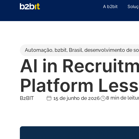
A b2bit
Soluç
Automação
,
b2bit
,
Brasil
,
desenvolvimento de so
AI in Recruit
Platform Les
8
min de leitu
B2BIT
15 de junho de 2026