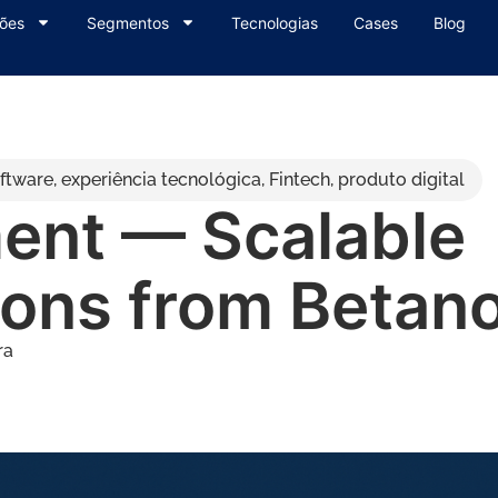
ões
Segmentos
Tecnologias
Cases
Blog
ftware
,
experiência tecnológica
,
Fintech
,
produto digital
ment — Scalable
sons from Betan
ra